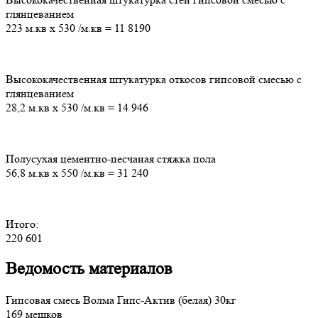
глянцеванием
223 м.кв
х
530
/м.кв
=
11 8190
Высококачественная штукатурка откосов гипсовой смесью с
глянцеванием
28,2 м.кв
х
530
/м.кв
=
14 946
Полусухая цементно-песчаная стяжка пола
56,8 м.кв
х
550
/м.кв
=
31 240
Итого:
220 601
Ведомость материалов
Гипсовая смесь Волма Гипс-Актив (белая) 30кг
169 мешков