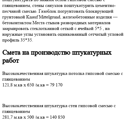
глянцеванием, стены санузлов поштукатурить цементно-
песчаной смесью. Газоблок погрунтовать блокирующей
грунтовкой Knauf Mittelgrund, железобетонные изделия —
бетоконтактом Места стыков разнородных материалов
заармировать стеклотканной сеткой с ячейкой 5*5 , на
наружные углы установить оцинкованный сетчатый угловой
профиль 35*35.
Смета на производство штукатурных
работ
Высококачественная штукатурка потолка гипсовой смесью с
глянцеванием
121,8 м.кв
х
650
/м.кв
=
79 170
Высококачественная штукатурка стен гипсовой смесью с
глянцеванием
281,7 м.кв
х
500
/м.кв
=
140 850