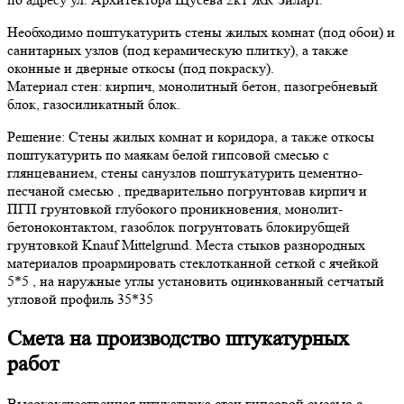
Необходимо поштукатурить стены жилых комнат (под обои) и
санитарных узлов (под керамическую плитку), а также
оконные и дверные откосы (под покраску).
Материал стен: кирпич, монолитный бетон, пазогребневый
блок, газосиликатный блок.
Решение: Стены жилых комнат и коридора, а также откосы
поштукатурить по маякам белой гипсовой смесью с
глянцеванием, стены санузлов поштукатурить цементно-
песчаной смесью , предварительно погрунтовав кирпич и
ПГП грунтовкой глубокого проникновения, монолит-
бетоноконтактом, газоблок погрунтовать блокирубщей
грунтовкой Knauf Mittelgrund. Места стыков разнородных
материалов проармировать стеклотканной сеткой с ячейкой
5*5 , на наружные углы установить оцинкованный сетчатый
угловой профиль 35*35
Смета на производство штукатурных
работ
Высококачественная штукатурка стен гипсовой смесью с