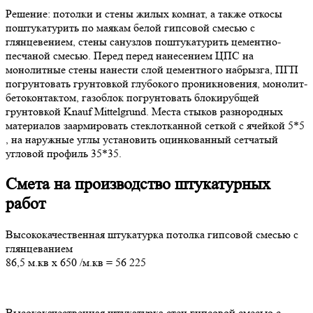
Решение: потолки и стены жилых комнат, а также откосы
поштукатурить по маякам белой гипсовой смесью с
глянцевением, стены санузлов поштукатурить цементно-
песчаной смесью. Перед перед нанесением ЦПС на
монолитные стены нанести слой цементного набрызга, ПГП
погрунтовать грунтовкой глубокого проникновения, монолит-
бетоконтактом, газоблок погрунтовать блокирубщей
грунтовкой Knauf Mittelgrund. Места стыков разнородных
материалов заармировать стеклотканной сеткой с ячейкой 5*5
, на наружные углы установить оцинкованный сетчатый
угловой профиль 35*35.
Смета на производство штукатурных
работ
Высококачественная штукатурка потолка гипсовой смесью с
глянцеванием
86,5 м.кв
х
650
/м.кв
=
56 225
Высококачественная штукатурка стен гипсовой смесью с