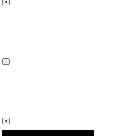
×
×
×