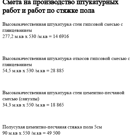
Смета на производство штукатурных
работ и работ по стяжке пола
Высококачественная штукатурка стен гипсовой смесью с
глянцеванием
277,2 м.кв
х
530
/м.кв
=
14 6916
Высококачественная штукатурка откосов гипсовой смесью с
глянцеванием
54,5 м.кв
х
530
/м.кв
=
28 885
Высококачественная штукатурка стен цементно-песчаной
смесью (санузлы)
34,3 м.кв
х
550
/м.кв
=
18 865
Полусухая цементно-песчаная стяжка пола 5см
90 м.кв
х
550
/м.кв
=
49 500