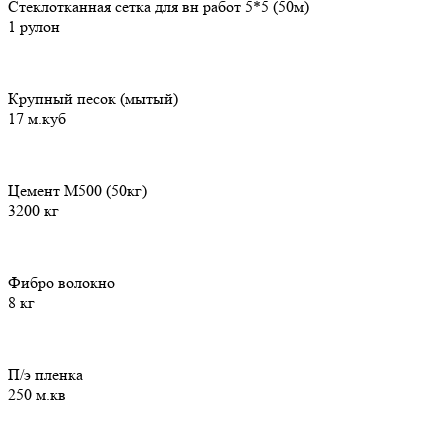
Стеклотканная сетка для вн работ 5*5 (50м)
1 рулон
Крупный песок (мытый)
17 м.куб
Цемент М500 (50кг)
3200 кг
Фибро волокно
8 кг
П/э пленка
250 м.кв