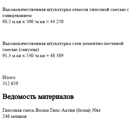
Высококачественная штукатурка откосов гипсовой смесью с
глянцеванием
88,5 м.кв
х
500
/м.кв
=
44 250
Высококачественная штукатурка стен цементно-песчаной
смесью (санузлы)
91,3 м.кв
х
530
/м.кв
=
48 389
Итого:
312 659
Ведомость материалов
Гипсовая смесь Волма Гипс-Актив (белая) 30кг
246 мешков