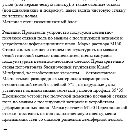
узлов (под керамическую плитку), а также оконные откосы
(под шпаклевание и покраску), далее залить чистовую стяжку
по теплым полам.
Материал стен: газосиликатный блок.
Решение: Произвести устройство полусухой цементно-
песчаной стяжки пола по маякам с последующей затиркой и
устройством деформационных швов. Марка раствора М150
Стены жилых комнат и откосы поштукатурить по маякам
белой гипсовой смесью глянцеванием, стены санузлов
поштукатурить цементно-песчаной смесью. Предварительно
стены погрунтовать блокирующей грунтовкой Knauf
Mittelgrund, железобетонные элементы — бетоконтактом.
Места стыков разнородных материалов заармировать
стеклотканной сеткой с ячейкой 5*5 , на наружные углы
установить оцинкованный сетчатый угловой профиль 35*35.
Произвести устройство полусухой цементно песчаной стяжки
пола по маякам с последующей затиркой и устройством
деформационных швов. Марка раствора М150 Перед заливкой
стяжки, постелить на пол полиэтиленовую пленку, места
примыкания стен со стяжкой разделить демпферной лентой.