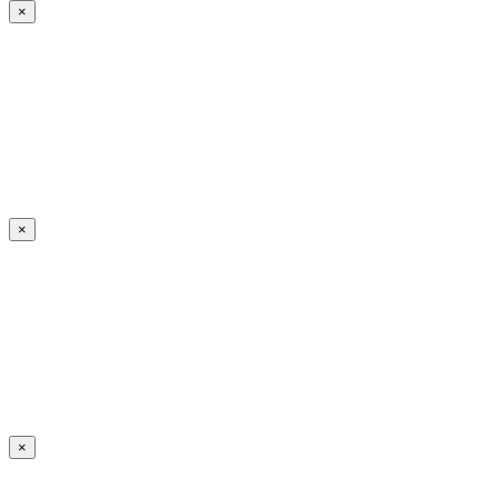
×
×
×