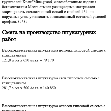
грунтовкой Knauf Mittelgrund, железобетонные изделия —
бетоконтактом Места стыков разнородных материалов
заармировать стеклотканной сеткой с ячейкой 5*5 , на
наружные углы установить оцинкованный сетчатый угловой
профиль 35*35.
Смета на производство штукатурных
работ
Высококачественная штукатурка потолка гипсовой смесью с
глянцеванием
121,8 м.кв
х
650
/м.кв
=
79 170
Высококачественная штукатурка стен гипсовой смесью с
глянцеванием
281,7 м.кв
х
500
/м.кв
=
140 850
Высококачественная штукатурка откосов гипсовой смесью с
глянцеванием