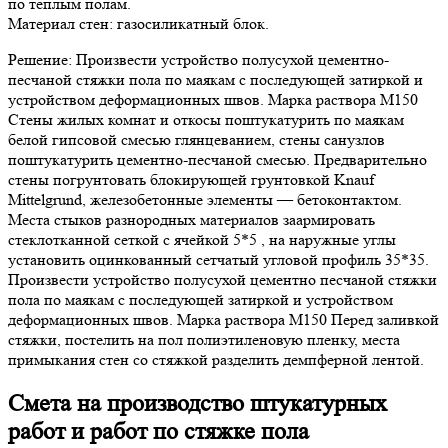
по теплым полам.
Материал стен: газосиликатный блок.
Решение: Произвести устройство полусухой цементно-
песчаной стяжки пола по маякам с последующей затиркой и
устройством деформационных швов. Марка раствора М150
Стены жилых комнат и откосы поштукатурить по маякам
белой гипсовой смесью глянцеванием, стены санузлов
поштукатурить цементно-песчаной смесью. Предварительно
стены погрунтовать блокирующей грунтовкой Knauf
Mittelgrund, железобетонные элементы — бетоконтактом.
Места стыков разнородных материалов заармировать
стеклотканной сеткой с ячейкой 5*5 , на наружные углы
установить оцинкованный сетчатый угловой профиль 35*35.
Произвести устройство полусухой цементно песчаной стяжки
пола по маякам с последующей затиркой и устройством
деформационных швов. Марка раствора М150 Перед заливкой
стяжки, постелить на пол полиэтиленовую пленку, места
примыкания стен со стяжкой разделить демпферной лентой.
Смета на производство штукатурных
работ и работ по стяжке пола