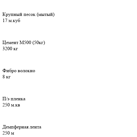
Крупный песок (мытый)
17 м.куб
Цемент М500 (50кг)
3200 кг
Фибро волокно
8 кг
П/э пленка
250 м.кв
Демпферная лента
250 м