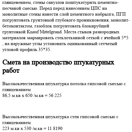
глянцевением, стены санузлов поштукатурить цементно-
песчаной смесью. Перед перед нанесением ЦПС на
монолитные стены нанести слой цементного набрызга, ПГП
погрунтовать грунтовкой глубокого проникновения, монолит-
бетоконтактом, газоблок погрунтовать блокирубщей
грунтовкой Knauf Mittelgrund. Места стыков разнородных
материалов заармировать стеклотканной сеткой с ячейкой 5*5
, на наружные углы установить оцинкованный сетчатый
угловой профиль 35*35.
Смета на производство штукатурных
работ
Высококачественная штукатурка потолка гипсовой смесью с
глянцеванием
86,5 м.кв
х
650
/м.кв
=
56 225
Высококачественная штукатурка стен гипсовой смесью с
глянцеванием
223 м.кв
х
530
/м.кв
=
11 8190