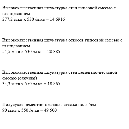
Высококачественная штукатурка стен гипсовой смесью с
глянцеванием
277,2 м.кв
х
530
/м.кв
=
14 6916
Высококачественная штукатурка откосов гипсовой смесью с
глянцеванием
54,5 м.кв
х
530
/м.кв
=
28 885
Высококачественная штукатурка стен цементно-песчаной
смесью (санузлы)
34,3 м.кв
х
550
/м.кв
=
18 865
Полусухая цементно-песчаная стяжка пола 5см
90 м.кв
х
550
/м.кв
=
49 500