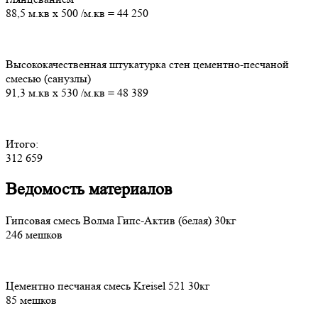
88,5 м.кв
х
500
/м.кв
=
44 250
Высококачественная штукатурка стен цементно-песчаной
смесью (санузлы)
91,3 м.кв
х
530
/м.кв
=
48 389
Итого:
312 659
Ведомость материалов
Гипсовая смесь Волма Гипс-Актив (белая) 30кг
246 мешков
Цементно песчаная смесь Kreisel 521 30кг
85 мешков