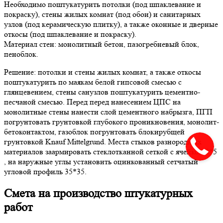
Необходимо поштукатурить потолки (под шпаклевание и
покраску), стены жилых комнат (под обои) и санитарных
узлов (под керамическую плитку), а также оконные и дверные
откосы (под шпаклевание и покраску).
Материал стен: монолитный бетон, пазогребневый блок,
пеноблок.
Решение: потолки и стены жилых комнат, а также откосы
поштукатурить по маякам белой гипсовой смесью с
глянцевением, стены санузлов поштукатурить цементно-
песчаной смесью. Перед перед нанесением ЦПС на
монолитные стены нанести слой цементного набрызга, ПГП
погрунтовать грунтовкой глубокого проникновения, монолит-
бетоконтактом, газоблок погрунтовать блокирубщей
грунтовкой Knauf Mittelgrund. Места стыков разнородных
материалов заармировать стеклотканной сеткой с ячейкой 5*5
, на наружные углы установить оцинкованный сетчатый
угловой профиль 35*35.
Смета на производство штукатурных
работ