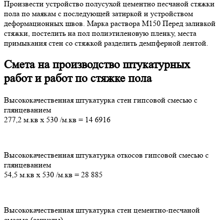
Произвести устройство полусухой цементно песчаной стяжки
пола по маякам с последующей затиркой и устройством
деформационных швов. Марка раствора М150 Перед заливкой
стяжки, постелить на пол полиэтиленовую пленку, места
примыкания стен со стяжкой разделить демпферной лентой.
Смета на производство штукатурных
работ и работ по стяжке пола
Высококачественная штукатурка стен гипсовой смесью с
глянцеванием
277,2 м.кв
х
530
/м.кв
=
14 6916
Высококачественная штукатурка откосов гипсовой смесью с
глянцеванием
54,5 м.кв
х
530
/м.кв
=
28 885
Высококачественная штукатурка стен цементно-песчаной
смесью (санузлы)