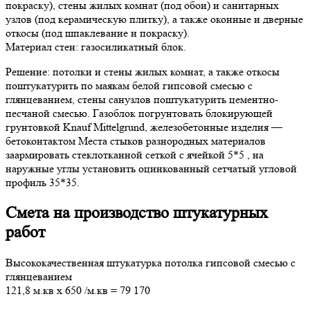
покраску), стены жилых комнат (под обои) и санитарных
узлов (под керамическую плитку), а также оконные и дверные
откосы (под шпаклевание и покраску).
Материал стен: газосиликатный блок.
Решение: потолки и стены жилых комнат, а также откосы
поштукатурить по маякам белой гипсовой смесью с
глянцеванием, стены санузлов поштукатурить цементно-
песчаной смесью. Газоблок погрунтовать блокирующей
грунтовкой Knauf Mittelgrund, железобетонные изделия —
бетоконтактом Места стыков разнородных материалов
заармировать стеклотканной сеткой с ячейкой 5*5 , на
наружные углы установить оцинкованный сетчатый угловой
профиль 35*35.
Смета на производство штукатурных
работ
Высококачественная штукатурка потолка гипсовой смесью с
глянцеванием
121,8 м.кв
х
650
/м.кв
=
79 170