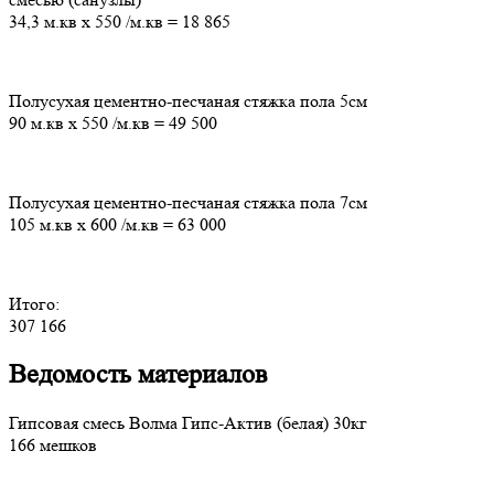
34,3 м.кв
х
550
/м.кв
=
18 865
Полусухая цементно-песчаная стяжка пола 5см
90 м.кв
х
550
/м.кв
=
49 500
Полусухая цементно-песчаная стяжка пола 7см
105 м.кв
х
600
/м.кв
=
63 000
Итого:
307 166
Ведомость материалов
Гипсовая смесь Волма Гипс-Актив (белая) 30кг
166 мешков