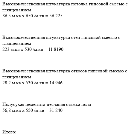
Высококачественная штукатурка потолка гипсовой смесью с
глянцеванием
86,5 м.кв
х
650
/м.кв
=
56 225
Высококачественная штукатурка стен гипсовой смесью с
глянцеванием
223 м.кв
х
530
/м.кв
=
11 8190
Высококачественная штукатурка откосов гипсовой смесью с
глянцеванием
28,2 м.кв
х
530
/м.кв
=
14 946
Полусухая цементно-песчаная стяжка пола
56,8 м.кв
х
550
/м.кв
=
31 240
Итого: