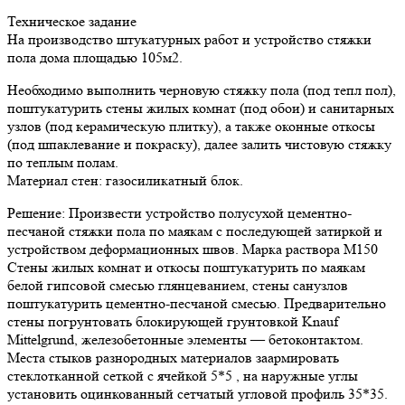
Техническое задание
На производство штукатурных работ и устройство стяжки
пола дома площадью 105м2.
Необходимо выполнить черновую стяжку пола (под тепл пол),
поштукатурить стены жилых комнат (под обои) и санитарных
узлов (под керамическую плитку), а также оконные откосы
(под шпаклевание и покраску), далее залить чистовую стяжку
по теплым полам.
Материал стен: газосиликатный блок.
Решение: Произвести устройство полусухой цементно-
песчаной стяжки пола по маякам с последующей затиркой и
устройством деформационных швов. Марка раствора М150
Стены жилых комнат и откосы поштукатурить по маякам
белой гипсовой смесью глянцеванием, стены санузлов
поштукатурить цементно-песчаной смесью. Предварительно
стены погрунтовать блокирующей грунтовкой Knauf
Mittelgrund, железобетонные элементы — бетоконтактом.
Места стыков разнородных материалов заармировать
стеклотканной сеткой с ячейкой 5*5 , на наружные углы
установить оцинкованный сетчатый угловой профиль 35*35.